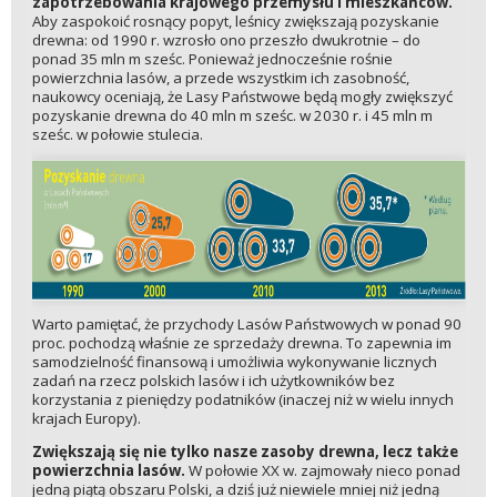
zapotrzebowania krajowego przemysłu i mieszkańców.
Aby zaspokoić rosnący popyt, leśnicy zwiększają pozyskanie
drewna: od 1990 r. wzrosło ono przeszło dwukrotnie – do
ponad 35 mln m sześc. Ponieważ jednocześnie rośnie
powierzchnia lasów, a przede wszystkim ich zasobność,
naukowcy oceniają, że Lasy Państwowe będą mogły zwiększyć
pozyskanie drewna do 40 mln m sześc. w 2030 r. i 45 mln m
sześc. w połowie stulecia.
Warto pamiętać, że przychody Lasów Państwowych w ponad 90
proc. pochodzą właśnie ze sprzedaży drewna. To zapewnia im
samodzielność finansową i umożliwia wykonywanie licznych
zadań na rzecz polskich lasów i ich użytkowników bez
korzystania z pieniędzy podatników (inaczej niż w wielu innych
krajach Europy).
Zwiększają się nie tylko nasze zasoby drewna, lecz także
powierzchnia lasów.
W połowie XX w. zajmowały nieco ponad
jedną piątą obszaru Polski, a dziś już niewiele mniej niż jedną