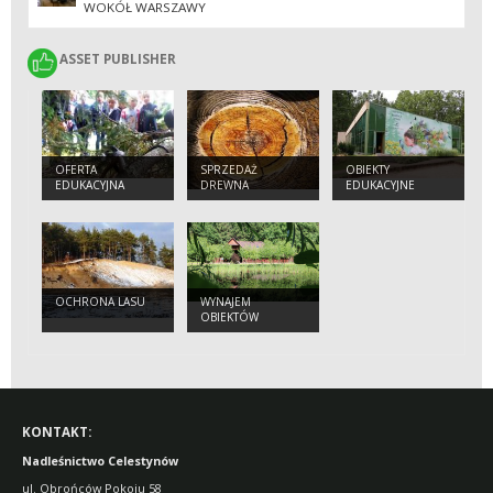
WOKÓŁ WARSZAWY
ASSET PUBLISHER
ASSET PUBLISHER
OFERTA
SPRZEDAŻ
OBIEKTY
EDUKACYJNA
DREWNA
EDUKACYJNE
OCHRONA LASU
WYNAJEM
OBIEKTÓW
KONTAKT:
Nadleśnictwo Celestynów
ul. Obrońców Pokoju 58