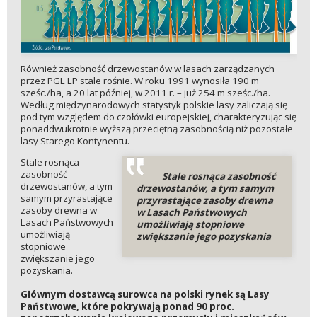
Również zasobność drzewostanów w lasach zarządzanych
przez PGL LP stale rośnie. W roku 1991 wynosiła 190 m
sześc./ha, a 20 lat później, w 2011 r. – już 254 m sześc./ha.
Według międzynarodowych statystyk polskie lasy zaliczają się
pod tym względem do czołówki europejskiej, charakteryzując się
ponaddwukrotnie wyższą przeciętną zasobnością niż pozostałe
lasy Starego Kontynentu.
Stale rosnąca
zasobność
Stale rosnąca zasobność
drzewostanów, a tym
drzewostanów, a tym samym
samym przyrastające
przyrastające zasoby drewna
zasoby drewna w
w Lasach Państwowych
Lasach Państwowych
umożliwiają stopniowe
umożliwiają
zwiększanie jego pozyskania
stopniowe
zwiększanie jego
pozyskania.
Głównym dostawcą surowca na polski rynek są Lasy
Państwowe, które pokrywają ponad 90 proc.