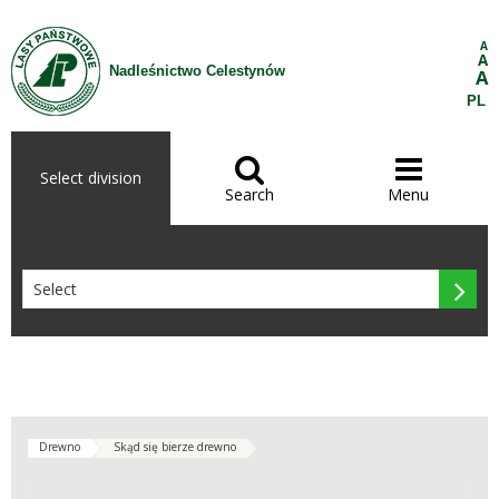
Skip to Content
A
A
Nadleśnictwo Celestynów
A
PL


Select division
Search
Menu

Drewno
Skąd się bierze drewno