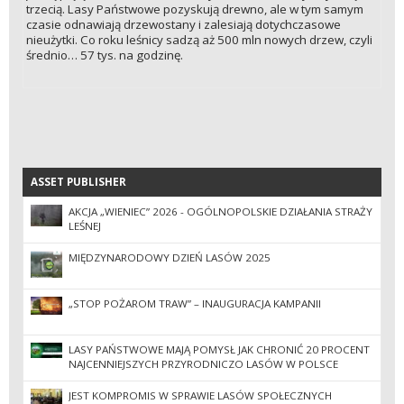
trzecią. Lasy Państwowe pozyskują drewno, ale w tym samym
czasie odnawiają drzewostany i zalesiają dotychczasowe
nieużytki. Co roku leśnicy sadzą aż 500 mln nowych drzew, czyli
średnio… 57 tys. na godzinę.
ASSET PUBLISHER
ASSET PUBLISHER
AKCJA „WIENIEC” 2026 - OGÓLNOPOLSKIE DZIAŁANIA STRAŻY
LEŚNEJ
MIĘDZYNARODOWY DZIEŃ LASÓW 2025
„STOP POŻAROM TRAW” – INAUGURACJA KAMPANII
LASY PAŃSTWOWE MAJĄ POMYSŁ JAK CHRONIĆ 20 PROCENT
NAJCENNIEJSZYCH PRZYRODNICZO LASÓW W POLSCE
JEST KOMPROMIS W SPRAWIE LASÓW SPOŁECZNYCH