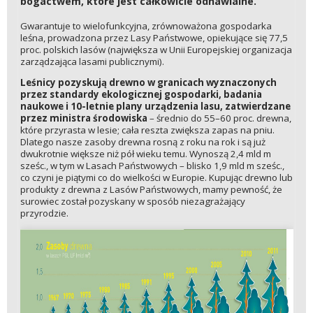
bogactwem, które jest całkowicie odnawialne.
Gwarantuje to wielofunkcyjna, zrównoważona gospodarka
leśna, prowadzona przez Lasy Państwowe, opiekujące się 77,5
proc. polskich lasów (największa w Unii Europejskiej organizacja
zarządzająca lasami publicznymi).
Leśnicy pozyskują drewno w granicach wyznaczonych
przez standardy ekologicznej gospodarki, badania
naukowe i 10-letnie plany urządzenia lasu, zatwierdzane
przez ministra środowiska
– średnio do 55–60 proc. drewna,
które przyrasta w lesie; cała reszta zwiększa zapas na pniu.
Dlatego nasze zasoby drewna rosną z roku na rok i są już
dwukrotnie większe niż pół wieku temu. Wynoszą 2,4 mld m
sześc., w tym w Lasach Państwowych – blisko 1,9 mld m sześc.,
co czyni je piątymi co do wielkości w Europie. Kupując drewno lub
produkty z drewna z Lasów Państwowych, mamy pewność, że
surowiec został pozyskany w sposób niezagrażający
przyrodzie.