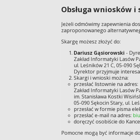
Obsługa wniosków i 
Jeżeli odmówimy zapewnienia dos
zaproponowanego alternatywneg
Skargę możesz złożyć do:
Dariusz Gąsiorowski
- Dyre
Zakład Informatyki Lasów P
ul. Leśników 21 C, 05-090 Sę
Dyrektor przyjmuje interesan
Skargi i wnioski można:
przesłać listownie na adres:
Zakład Informatyki Lasów 
im. Stanisława Kostki Wisiń
05-090 Sękocin Stary, ul. Le
przesłać w formie pisma el
przesłać e-mail na adres:
biu
doręczyć osobiście do Kance
Pomocne mogą być informacje d