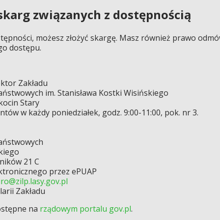
skarg związanych z dostępnością
tępności, możesz złożyć skargę. Masz również prawo odmów
o dostępu.
ktor Zakładu
aństwowych im. Stanisława Kostki Wisińskiego
kocin Stary
tów w każdy poniedziałek, godz. 9:00-11:00, pok. nr 3.
Państwowych
skiego
śników 21 C
ektronicznego przez ePUAP
ro@zilp.lasy.gov.pl
larii Zakładu
ostępne na
rządowym portalu gov.pl
.