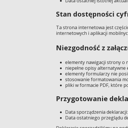
Data ostatniej istotnej aktuali
Stan dostępności cy
Ta strona internetowa jest części
internetowych i aplikacji mobil
Niezgodność z załąc
elementy nawigacji strony o 
niepełne opisy alternatywne 
elementy formularzy nie pos
stosowanie formatowania mog
pliki w formacie PDF, które
Przygotowanie dekla
Data sporządzenia deklaracji: 
Data ostatniego przeglądu dek
Deklarację sporządziliśmy na pods