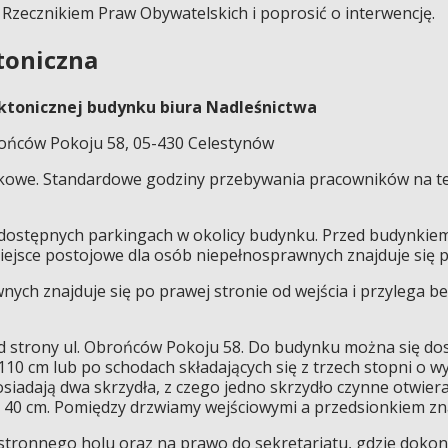
Rzecznikiem Praw Obywatelskich i poprosić o interwencję.
toniczna
ektonicznej budynku biura Nadleśnictwa
rońców Pokoju 58, 05-430 Celestynów
kowe. Standardowe godziny przebywania pracowników na ter
dostępnych parkingach w okolicy budynku. Przed budynkie
ejsce postojowe dla osób niepełnosprawnych znajduje się p
nych znajduje się po prawej stronie od wejścia i przylega b
 od strony ul. Obrońców Pokoju 58. Do budynku można się do
10 cm lub po schodach składających się z trzech stopni o w
iadają dwa skrzydła, z czego jedno skrzydło czynne otwiera
ci 40 cm. Pomiędzy drzwiamy wejściowymi a przedsionkiem zna
ronnego holu oraz na prawo do sekretariatu, gdzie dokonuje