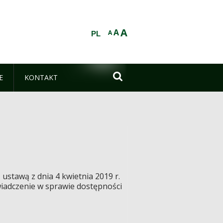
A
A
A
PL

E
KONTAKT
stawą z dnia 4 kwietnia 2019 r.
wiadczenie w sprawie dostępności