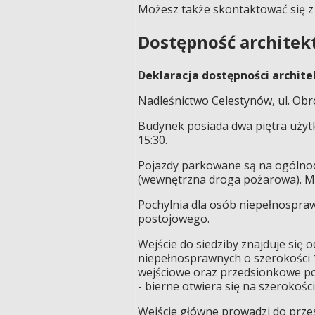
Możesz także skontaktować się z 
Dostępność architek
Deklaracja dostępności archit
Nadleśnictwo Celestynów, ul. Ob
Budynek posiada dwa piętra użyt
15:30.
Pojazdy parkowane są na ogólno
(wewnętrzna droga pożarowa). Mi
Pochylnia dla osób niepełnospraw
postojowego.
Wejście do siedziby znajduje się
niepełnosprawnych o szerokości 1
wejściowe oraz przedsionkowe pos
- bierne otwiera się na szerokoś
Wejście główne prowadzi do przest