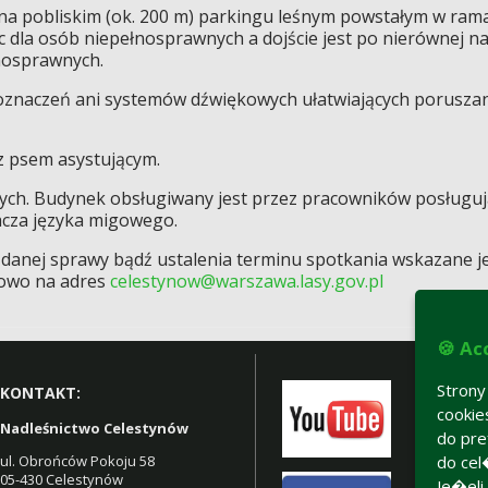
na pobliskim (ok. 200 m) parkingu leśnym powstałym w ra
 dla osób niepełnosprawnych a dojście jest po nierównej na
łnosprawnych.
oznaczeń ani systemów dźwiękowych ułatwiających porusza
z psem asystującym.
ych. Budynek obsługiwany jest przez pracowników posługując
cza języka migowego.
a danej sprawy bądź ustalenia terminu spotkania wskazane je
lowo na adres
celestynow@warszawa.lasy.gov.pl
🍪 Ac
Stron
KONTAKT:
cooki
Nadleśnictwo Celestynów
do pre
do cel
ul. Obrońców Pokoju 58
05-430 Celestynów
Je�eli