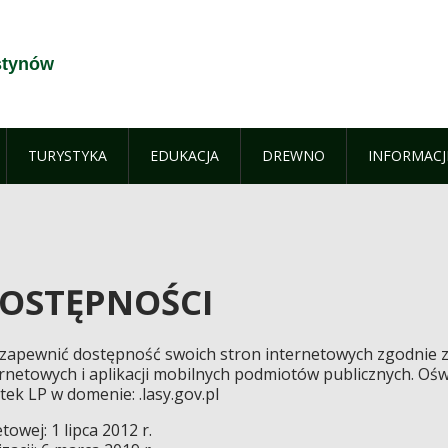
stynów
TURYSTYKA
EDUKACJA
DREWNO
INFORMACJ
DOSTĘPNOŚCI
apewnić dostępność swoich stron internetowych zgodnie z u
ernetowych i aplikacji mobilnych podmiotów publicznych. Oś
ek LP w domenie: .lasy.gov.pl
towej: 1 lipca 2012 r.