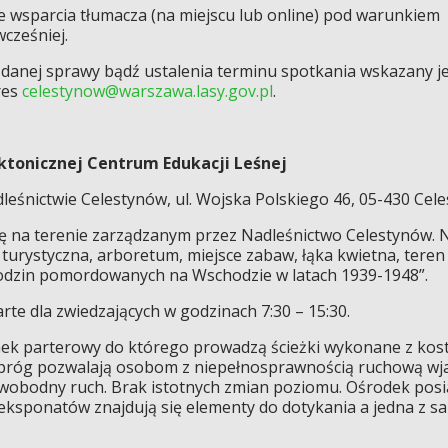
ze wsparcia tłumacza (na miejscu lub online) pod warunkiem
wcześniej.
a danej sprawy bądź ustalenia terminu spotkania wskazany je
res
celestynow@warszawa.lasy.gov.pl
.
ektonicznej Centrum Edukacji Leśnej
leśnictwie Celestynów, ul. Wojska Polskiego 46, 05-430 Cel
ię na terenie zarządzanym przez Nadleśnictwo Celestynów. N
turystyczna, arboretum, miejsce zabaw, łąka kwietna, tere
 rodzin pomordowanych na Wschodzie w latach 1939-1948”.
rte dla zwiedzających w godzinach 7:30 – 15:30.
nek parterowy do którego prowadzą ścieżki wykonane z kost
ki próg pozwalają osobom z niepełnosprawnością ruchową wj
swobodny ruch. Brak istotnych zmian poziomu. Ośrodek posi
sponatów znajdują się elementy do dotykania a jedna z sal