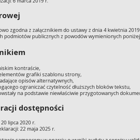
zacji: 6 marca 2019 r.
frowej
owo zgodna z załącznikiem do ustawy z dnia 4 kwietnia 2019 
nych podmiotów publicznych z powodów wymienionych poniżej
znikiem
niskim kontraście,
elementów grafiki szablonu strony,
iadające opisów alternatywnych,
ącego ograniczać czytelność dłuższych bloków tekstu,
 powstały na podstawie niewłaściwie przygotowanych dokume
racji dostępności
20 lipca 2020 r.
laracji: 22 maja 2025 r.
tawie samooceny w oparciu o wyniki audytu z serwisu validato