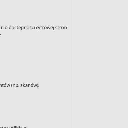
r. o dostępności cyfrowej stron
.
ntów (np. skanów).
r.utilitia.pl