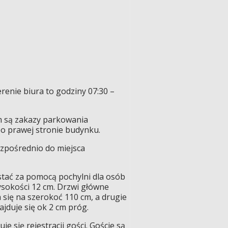
enie biura to godziny 07:30 –
m są zakazy parkowania
o prawej stronie budynku.
ezpośrednio do miejsca
stać za pomocą pochylni dla osób
ysokości 12 cm. Drzwi główne
 się na szerokoć 110 cm, a drugie
jduje się ok 2 cm próg.
 się rejestracji gości. Goście są