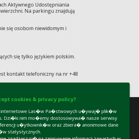
mach Aktywnego Udostępniania
wierzchni. Na parkingu znajdują
nie się osobom niewidomym i
ych się tylko językiem polskim.
st kontakt telefoniczny na nr +48
cept cookies & privacy policy?
y internetowe Las�w Pa�stwowych u�ywaj� plik�w
es. Dzi�ki nim mo�emy dostosowywa� nasze serwisy
ferencji u�ytkownik�w oraz zbiera� anonimowe dane
�w statystycznych.
 nie zgadzasz si� na zapisywanie informacji zawartych w