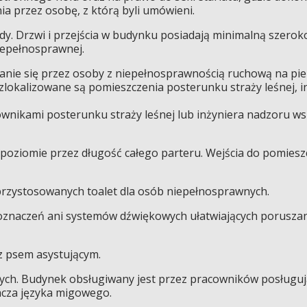
a przez osobę, z którą byli umówieni.
y. Drzwi i przejścia w budynku posiadają minimalną szerok
niepełnosprawnej.
anie się przez osoby z niepełnosprawnością ruchową na pi
zlokalizowane są pomieszczenia posterunku straży leśnej, i
ownikami posterunku straży leśnej lub inżyniera nadzoru w
poziomie przez długość całego parteru. Wejścia do pomiesz
rzystosowanych toalet dla osób niepełnosprawnych.
oznaczeń ani systemów dźwiękowych ułatwiających porusza
z psem asystującym.
ych. Budynek obsługiwany jest przez pracowników posługując
cza języka migowego.