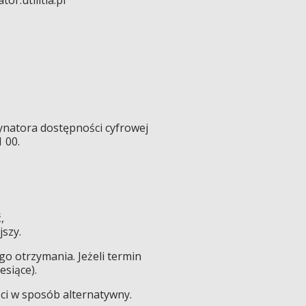
ynatora dostępności cyfrowej
1 00.
,
jszy.
go otrzymania. Jeżeli termin
esiące).
ści w sposób alternatywny.