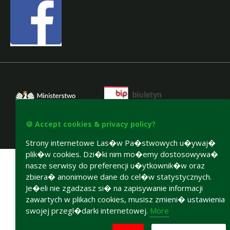
🍪 Accept cookies & privacy policy?
Strony internetowe Las�w Pa�stwowych u�ywaj�
Accesibility declaration
plik�w cookies. Dzi�ki nim mo�emy dostosowywa�
nasze serwisy do preferencji u�ytkownik�w oraz
zbiera� anonimowe dane do cel�w statystycznych.
Je�eli nie zgadzasz si� na zapisywanie informacji
zawartych w plikach cookies, musisz zmieni� ustawienia
swojej przegl�darki internetowej.
More