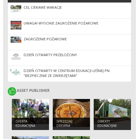
CEL CIEKAWE WAKACJE
UWAGA! WYSOKIE ZAGROŻENIE POŻAROWE
ZAGROŻENIE POŻAROWE
DZIEŃ OTWARTY PRZEŁOŻONY
DZIEŃ OTWARTY W CENTRUM EDUKACJI LEŚNEJ PN.
"BEZPIECZNIE ZE ZWIERZĘTAMI"
ASSET PUBLISHER
ASSET PUBLISHER
OFERTA
SPRZEDAŻ
OBIEKTY
EDUKACYJNA
DREWNA
EDUKACYJNE