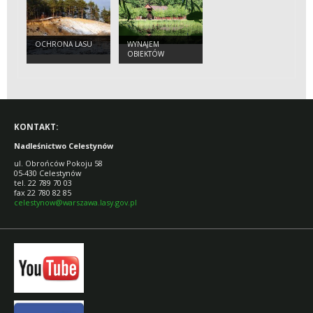
OCHRONA LASU
WYNAJEM
OBIEKTÓW
KONTAKT:
Nadleśnictwo Celestynów
ul. Obrońców Pokoju 58
05-430 Celestynów
tel. 22 789 70 03
fax 22 780 82 85
celestynow@warszawa.lasy.gov.pl