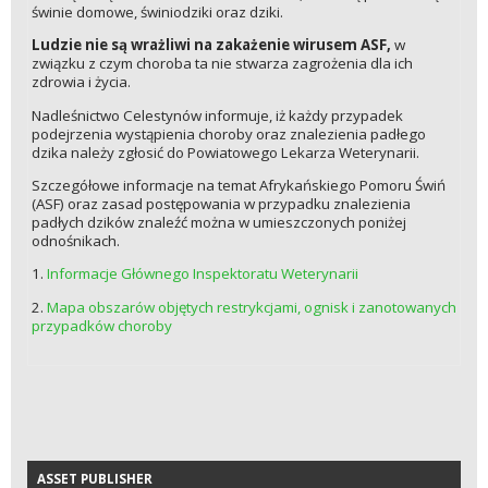
świnie domowe, świniodziki oraz dziki.
Ludzie nie są wrażliwi na zakażenie wirusem ASF,
w
związku z czym choroba ta nie stwarza zagrożenia dla ich
zdrowia i życia.
Nadleśnictwo Celestynów informuje, iż każdy przypadek
podejrzenia wystąpienia choroby oraz znalezienia padłego
dzika należy zgłosić do Powiatowego Lekarza Weterynarii.
Szczegółowe informacje na temat Afrykańskiego Pomoru Świń
(ASF) oraz zasad postępowania w przypadku znalezienia
padłych dzików znaleźć można w umieszczonych poniżej
odnośnikach.
1.
Informacje Głównego Inspektoratu Weterynarii
2.
Mapa obszarów objętych restrykcjami, ognisk i zanotowanych
przypadków choroby
ASSET PUBLISHER
ASSET PUBLISHER