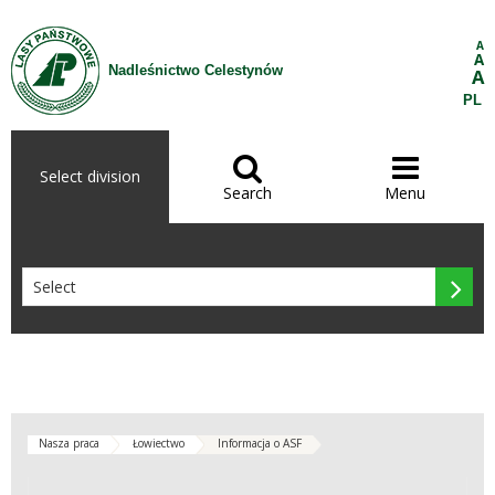
Skip to Content
A
A
Nadleśnictwo Celestynów
A
PL


Select division
Search
Menu

Nasza praca
Łowiectwo
Informacja o ASF