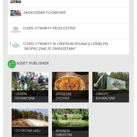
ZAGROŻENIE POŻAROWE
DZIEŃ OTWARTY PRZEŁOŻONY
DZIEŃ OTWARTY W CENTRUM EDUKACJI LEŚNEJ PN.
"BEZPIECZNIE ZE ZWIERZĘTAMI"
ASSET PUBLISHER
ASSET PUBLISHER
OFERTA
SPRZEDAŻ
OBIEKTY
EDUKACYJNA
DREWNA
EDUKACYJNE
OCHRONA LASU
WYNAJEM
OBIEKTÓW