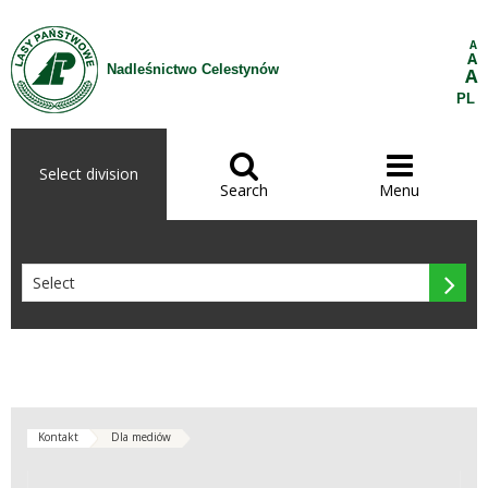
Skip to Content
A
A
Nadleśnictwo Celestynów
A
PL


Select division
Search
Menu

Kontakt
Dla mediów