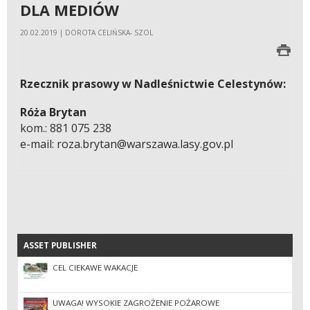
DLA MEDIÓW
20.02.2019 | DOROTA CELIŃSKA- SZOL
Rzecznik prasowy w Nadleśnictwie Celestynów:
Róża Brytan
kom.: 881 075 238
e-mail: roza.brytan@warszawa.lasy.gov.pl
ASSET PUBLISHER
ASSET PUBLISHER
CEL CIEKAWE WAKACJE
UWAGA! WYSOKIE ZAGROŻENIE POŻAROWE