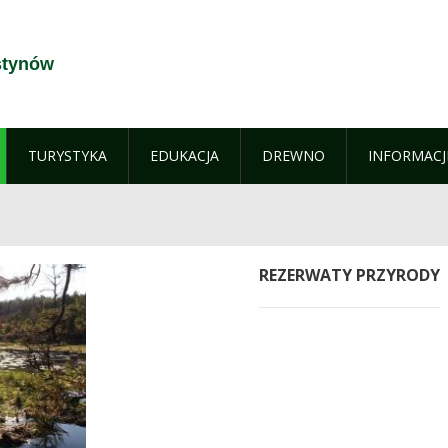
stynów
TURYSTYKA
EDUKACJA
DREWNO
INFORMACJ
REZERWATY PRZYRODY