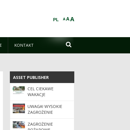
A
A
A
PL

E
KONTAKT
ASSET PUBLISHER
ASSET PUBLISHER
CEL CIEKAWE
WAKACJE
UWAGA! WYSOKIE
ZAGROŻENIE
POŻAROWE
ZAGROŻENIE
POŻAROWE