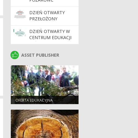
DZIEŃ OTWARTY
PRZEŁOŻONY
DZIEŃ OTWARTY W
CENTRUM EDUKACJI
LEŚNEJ PN.
"BEZPIECZNIE ZE
ASSET PUBLISHER
ASSET PUBLISHER
ZWIERZĘTAMI"
OFERTA EDUKACYJNA