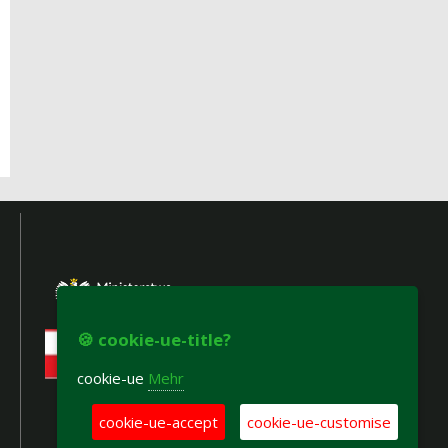
🍪 cookie-ue-title?
cookie-ue
Mehr
cookie-ue-accept
cookie-ue-customise