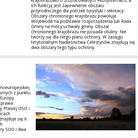
krajobrazowo o zróżnicowanych ekosystemach, a
ich funkcją jest zapewnienie obszaru
przyrodniczego dla potrzeb turystyki i rekreacji.
Obszary chronionego krajobrazu powołuje
Wojewoda na podstawie rozporządzenia lub Rada
Gminy na mocy uchwały gminy. Obszar
chronionego krajobrazu nie posiada otuliny. Nie
tworzy się dla niego planu ochrony. W zasięgu
terytorialnym Nadleśnictwa Celestynów znajdują się
dwa obszary tego typu ochrony.
noeuropejskiej
ażnych z punktu
 Europy.
 prawa
y Ptasiej OSO i
icach
znajduje się 6
ch
ary SOO i dwa