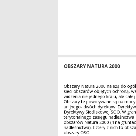
OBSZARY NATURA 2000
Obszary Natura 2000 należą do ogól
sieci obszarów objętych ochroną, w
widzenia nie jednego kraju, ale całej
Obszary te powoływane są na mocy
unijnego- dwóch dyrektyw: Dyrektyw
Dyrektywy Siedliskowej SOO. W gran
terytorialnego zasięgu nadleśnictwa 
obszarów Natura 2000 (4 na grunta
nadleśnictwa). Cztery z nich to obsz
obszary OSO.