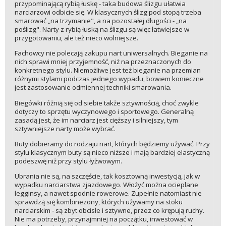
przypominającą rybią łuskę - taka budowa ślizgu ułatwia
narciarzowi odbicie się. W klasycznych ślizg pod stopą trzeba
smarować „na trzymanie", a na pozostałej długości - „na
poślizg". Narty z rybią łuską na ślizgu są więc łatwiejsze w
przygotowaniu, ale też nieco wolniejsze.
Fachowcy nie polecają zakupu nart uniwersalnych. Bieganie na
nich sprawi mniej przyjemność, niż na przeznaczonych do
konkretnego stylu. Niemożliwe jest też bieganie na przemian
różnymi stylami podczas jednego wypadu, bowiem konieczne
jest zastosowanie odmiennej techniki smarowania.
Biegówki różnią się od siebie także sztywnością, choć zwykle
dotyczy to sprzętu wyczynowego i sportowego. Generalną
zasadą jest, że im narciarz jest cięższy i silniejszy, tym
sztywniejsze narty może wybrać.
Buty dobieramy do rodzaju nart, których będziemy używać. Przy
stylu klasycznym buty są nieco niższe i mają bardziej elastyczną
podeszwę niż przy stylu łyżwowym.
Ubrania nie są, na szczęście, tak kosztowną inwestycją, jak w
wypadku narciarstwa zjazdowego. Włożyć można ocieplane
legginsy, a nawet spodnie rowerowe. Zupełnie natomiast nie
sprawdzą się kombinezony, których używamy na stoku
narciarskim - są zbyt obcisłe i sztywne, przez co krępują ruchy.
Nie ma potrzeby, przynajmniej na początku, inwestować w