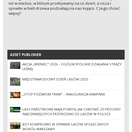
niż w mieście, w którym przebywamy na co dzień, a cisza i
spowite w bieli drzewa podziałają na nas kojąco. Czego chcieć
więcej?
ASSET PUBLISHER
ASSET PUBLISHER
AKCJA „WIENIEC” 2026 - OGÓLNOPOLSKIE DZIAŁANIA STRAŻY
LEŚNEJ
MIĘDZYNARODOWY DZIEŃ LASÓW 2025
„STOP POŻAROM TRAW” – INAUGURACJA KAMPANII
LASY PAŃSTWOWE MAJĄ POMYSŁ JAK CHRONIĆ 20 PROCENT
NAJCENNIEJSZYCH PRZYRODNICZO LASÓW W POLSCE
JEST KOMPROMIS W SPRAWIE LASÓW SPOŁECZNYCH
WOKÓŁ WARSZAWY