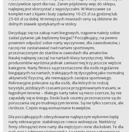
rzeczywiście sport dla nas. Zanim pójdziemy więc do sklepu,
najlepiej jest skorzystać z wypożyczalni. W Warszawie za
komplet nart z kijami i buty zapłacimy 10-25 zł za godzinę lub
25-60 zł za dobę. W mniejszych miastach ceny są zbliżone do
dolnych stawek spotykanych w stolicy.
Decydując się na zakup nart biegowych, najpierw należy sobie
zadać pytanie: jak będziemy biegać? Początkujący, na pewno
powinien odpuścić sobie narty wyczynowe, dla zawodowców, i
raczej nie zastanawiać nad nartami sportowymi,
przeznaczonymi do startów w zawodach dla amatorów.
Naukę najlepiej zacząć na nartach klasy turystycznej. Wielu
producentów wyróżnia jednak zamiast niej trzy jeszcze węższe
kategorie. Narty fitness są przeznaczone dla osób regularnie
biegających na nartach, traktujących tę dyscyplinę jako normalną
aktywność fizyczną, ale niemających zacięcia sportowego.
Rekreacyjne polecane są dla osób, dla których to rodzaj
turystyki, jeżdżących czasami poza przygotowanymi trasami, w
łagodnym terenie – dlatego narty takie są nieco szersze, by nie
zapadały się w śniegu. Deski back country przeznaczone są do
poruszania się po trudniejszym terenie. Są nie tylko szersze, ale
i krótsze. Często mają wzmacniane krawędzie.
Dla początkujących zdecydowanie najlepszym wyborem będą
narty rekreacyjne: stabilniejsze i nieco wolniejsze. Niektórzy
firmy oferują też inne narty dla mężczyzn i inne dla kobiet. Te dla
pań, poza odmienną kolorystyką, są często nieco sztywniejsze,