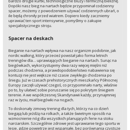
bardzo drogie kurtki, technologiczne bluzy i termiczną bieliznę.
Dopóki nasz bieg na nartach będzie przypominał codzienny
spacer, możemy z powodzeniem używać codziennych ubrań, o
ile będą chroniły przed wiatrem. Dopiero kiedy zaczniemy
uprawiać ten sport intensywnie, pomyślmy o zakupie
specjalistycznego stroju.
Spacer na deskach
Bieganie na nartach wpływa na nasz organizm podobnie, jak
nordic walking, który przecież powstał jako forma letnich
treningów dla… uprawiających bieganie na nartach. Sunąc na
biegówkach, wykorzystujemy dwa razy więcej mięśni niż
podczas chodzenia, a prawdopodobieństwo nabawienia się
kontuzji nie jest większe niż czasie zwykłego chodzenia po
śniegu. Już w czasach prehistorycznych mieszkańcy Północnej
Europy zaczęli używać czegoś, co przypominało narty, właśnie
po to, by ułatwić sobie poruszanie się po pokrytym śniegiem
terenie. A we współczesnej Skandynawii każdy, przynajmniej
raz w życiu, miał biegówki na nogach.
To doskonały zimowy trening dla tych, którzy na co dzień
biegają lub jeżdżą na rolkach, a także świetnym sposób na
wzmocnienie nóg dla wszystkich planujących ferie na stoku
narciarskim. Szczególnie zdrowe jest uprawianie tego sportu w
lesie, gdzie powietrze jest wspaniałe, bez porównania czystsze