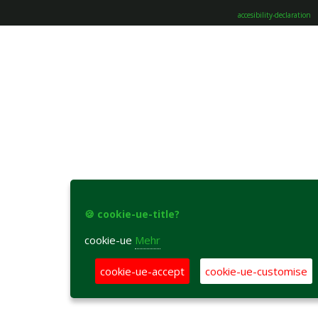
accesibility-declaration
🍪 cookie-ue-title?
cookie-ue
Mehr
cookie-ue-accept
cookie-ue-customise