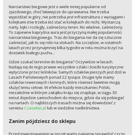
Narciarstwo biegowe jest o wiele mniej popularne od
zjazdowego, choć łatwiejsze do uprawiania. Nie trzeba
wyjeżdżać w góry, nie potrzeba jest infrastruktura z wyciągami i
kolejkami (nie trzeba też stać w kolejkach do nich). Wystarczą
narty, kijki i rozległy, zaśnieżony teren. No właśnie, zaśnieżony.
To zapewne kapryśna aura jest przyczyną małej popularności
narciarstwa biegowego. Tras do biegania nie da się sztucznie
zaśnieżać, jak to się robi na stokach. Na szczęście, w ostatnich
latach przez przynajmniej kilka tygodni w roku można liczyć na
dostatek białego puchu...
Gdzie szukać terenów do biegania? Oczywiście w lasach.
Nadają się do tego prawie wszystkie szlaki i ścieżki turystyczne
wytyczone przez leśników. Samych szlaków pieszych jest dziś w
Lasach Państwowych ponad 22 tysiące. Drugie tyle mamy
szlaków rowerowych i konnych, które również świetnie mogą
służyć temu celowi. W efekcie każdy mieszkaniec Polski,
niezależnie w którym zakątku kraju się znajduje, w ciągu 30
minut dojedzie samochodem do miejsca, gdzie da się pobiegać
na nartach. O najbliższych trasach można się dowiedzieć z
serwisu
Czaswlas.pl
lub w siedzibie nadleśnictwa.
Zanim pójdziesz do sklepu
Przed inwestowaniem w sprzęt warto najpierw sprawdzić czy to