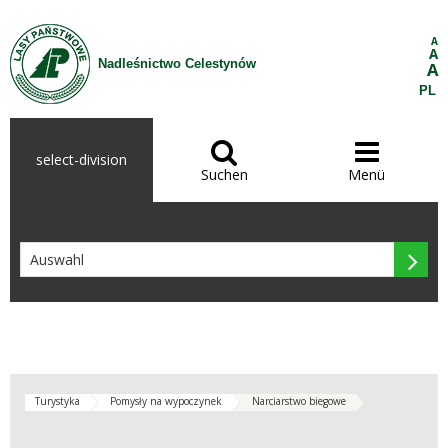
Zum Inhalt wechseln
A
A
Nadleśnictwo Celestynów
A
PL


select-division
Suchen
Menü

Turystyka
Pomysły na wypoczynek
Narciarstwo biegowe