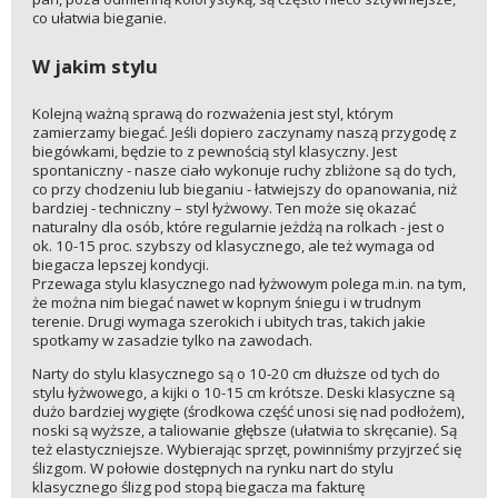
co ułatwia bieganie.
W jakim stylu
Kolejną ważną sprawą do rozważenia jest styl, którym
zamierzamy biegać. Jeśli dopiero zaczynamy naszą przygodę z
biegówkami, będzie to z pewnością styl klasyczny. Jest
spontaniczny - nasze ciało wykonuje ruchy zbliżone są do tych,
co przy chodzeniu lub bieganiu - łatwiejszy do opanowania, niż
bardziej - techniczny – styl łyżwowy. Ten może się okazać
naturalny dla osób, które regularnie jeżdżą na rolkach - jest o
ok. 10-15 proc. szybszy od klasycznego, ale też wymaga od
biegacza lepszej kondycji.
Przewaga stylu klasycznego nad łyżwowym polega m.in. na tym,
że można nim biegać nawet w kopnym śniegu i w trudnym
terenie. Drugi wymaga szerokich i ubitych tras, takich jakie
spotkamy w zasadzie tylko na zawodach.
Narty do stylu klasycznego są o 10-20 cm dłuższe od tych do
stylu łyżwowego, a kijki o 10-15 cm krótsze. Deski klasyczne są
dużo bardziej wygięte (środkowa część unosi się nad podłożem),
noski są wyższe, a taliowanie głębsze (ułatwia to skręcanie). Są
też elastyczniejsze. Wybierając sprzęt, powinniśmy przyjrzeć się
ślizgom. W połowie dostępnych na rynku nart do stylu
klasycznego ślizg pod stopą biegacza ma fakturę