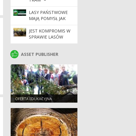
INAUGURACJA
KAMPANII
LASY PAŃSTWOWE
MAJĄ POMYSŁ JAK
CHRONIĆ 20
PROCENT
JEST KOMPROMIS W
NAJCENNIEJSZYCH
SPRAWIE LASÓW
PRZYRODNICZO
SPOŁECZNYCH
LASÓW W POLSCE
WOKÓŁ WARSZAWY
ASSET PUBLISHER
ASSET PUBLISHER
OFERTA EDUKACYJNA