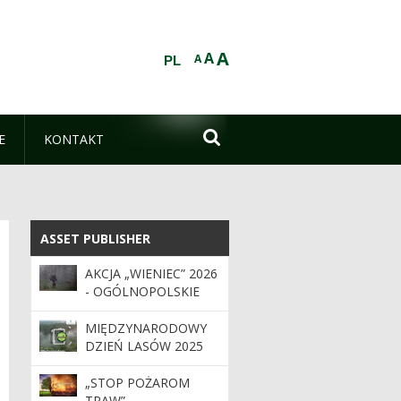
A
A
A
PL

E
KONTAKT
ASSET PUBLISHER
ASSET PUBLISHER
AKCJA „WIENIEC” 2026
- OGÓLNOPOLSKIE
DZIAŁANIA STRAŻY
LEŚNEJ
MIĘDZYNARODOWY
DZIEŃ LASÓW 2025
„STOP POŻAROM
TRAW” –