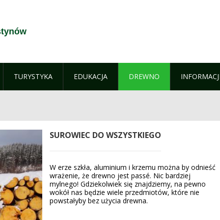
stynów
TURYSTYKA
EDUKACJA
DREWNO
INFORMACJ
SUROWIEC DO WSZYSTKIEGO
W erze szkła, aluminium i krzemu można by odnieść
wrażenie, że drewno jest passé. Nic bardziej
mylnego! Gdziekolwiek się znajdziemy, na pewno
wokół nas będzie wiele przedmiotów, które nie
powstałyby bez użycia drewna.